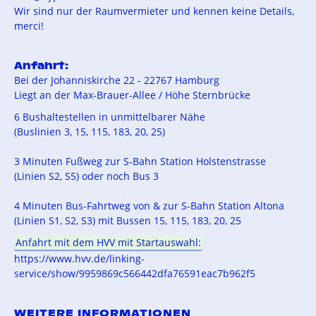
Wir sind nur der Raumvermieter und kennen keine Details,
merci!
Anfahrt:
Bei der Johanniskirche 22 - 22767 Hamburg
Liegt an der Max-Brauer-Allee / Höhe Sternbrücke
6 Bushaltestellen in unmittelbarer Nähe
(Buslinien 3, 15, 115, 183, 20, 25)
3 Minuten Fußweg zur S-Bahn Station Holstenstrasse
(Linien S2, S5) oder noch Bus 3
4 Minuten Bus-Fahrtweg von & zur S-Bahn Station Altona
(Linien S1, S2, S3) mit Bussen 15, 115, 183, 20, 25
Anfahrt mit dem HVV mit Startauswahl:
https://www.hvv.de/linking-
service/show/9959869c566442dfa76591eac7b962f5
WEITERE INFORMATIONEN