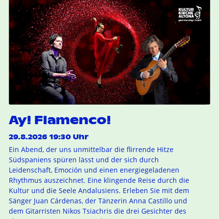
Ay! Flamenco!
29.8.2026 19:30 Uhr
Ein Abend, der uns unmittelbar die flirrende Hitze
Südspaniens spüren lässt und der sich durch
Leidenschaft, Emoción und einen energiegeladenen
Rhythmus auszeichnet. Eine klingende Reise durch die
Kultur und die Seele Andalusiens. Erleben Sie mit dem
Sänger Juan Cárdenas, der Tänzerin Anna Castillo und
dem Gitarristen Nikos Tsiachris die drei Gesichter des