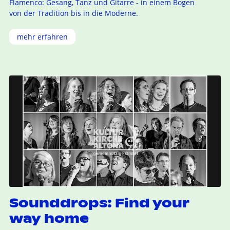
Flamenco: Gesang, Tanz und Gitarre - in einem Bogen
von der Tradition bis in die Moderne.
mehr erfahren
Sounddrops: Find your
way home