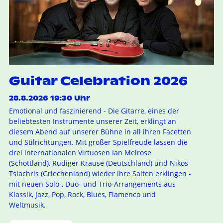
Guitar Celebration 2026
28.8.2026 19:30 Uhr
Emotional und faszinierend - Die Gitarre, eines der
beliebtesten Instrumente unserer Zeit, erklingt an
diesem Abend auf unserer Bühne in all ihren Facetten
und Stilrichtungen. Mit großer Spielfreude lassen die
drei internationalen Virtuosen Ian Melrose
(Schottland), Rüdiger Krause (Deutschland) und Nikos
Tsiachris (Griechenland) wieder ihre Saiten erklingen -
mit neuen Solo-, Duo- und Trio-Arrangements aus
Klassik, Jazz, Pop, Rock, Blues, Flamenco und
Weltmusik.