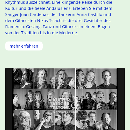
Rhythmus auszeichnet. Eine klingende Reise durch die
Kultur und die Seele Andalusiens. Erleben Sie mit dem
Sänger Juan Cárdenas, der Tänzerin Anna Castillo und
dem Gitarristen Nikos Tsiachris die drei Gesichter des
Flamenco: Gesang, Tanz und Gitarre - in einem Bogen
von der Tradition bis in die Moderne.
mehr erfahren