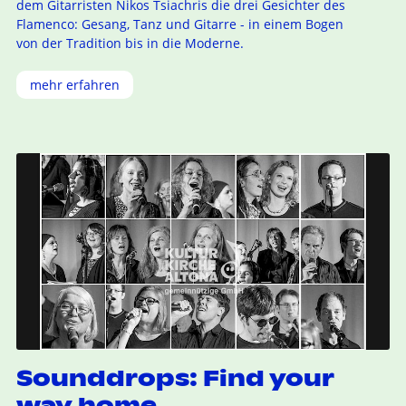
dem Gitarristen Nikos Tsiachris die drei Gesichter des
Flamenco: Gesang, Tanz und Gitarre - in einem Bogen
von der Tradition bis in die Moderne.
mehr erfahren
Sounddrops: Find your
way home