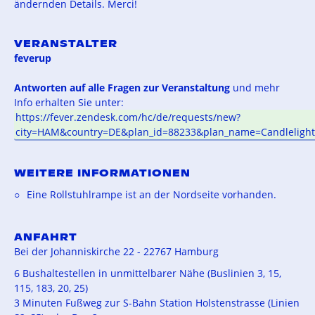
ändernden Details. Merci!
VERANSTALTER
feverup
Antworten auf alle Fragen zur Veranstaltung
und mehr
Info erhalten Sie unter:
https://fever.zendesk.com/hc/de/requests/new?
city=HAM&country=DE&plan_id=88233&plan_name=Candleligh
WEITERE INFORMATIONEN
Eine Rollstuhlrampe ist an der Nordseite vorhanden.
ANFAHRT
Bei der Johanniskirche 22 - 22767 Hamburg
6 Bushaltestellen in unmittelbarer Nähe (Buslinien 3, 15,
115, 183, 20, 25)
3 Minuten Fußweg zur S-Bahn Station Holstenstrasse (Linien