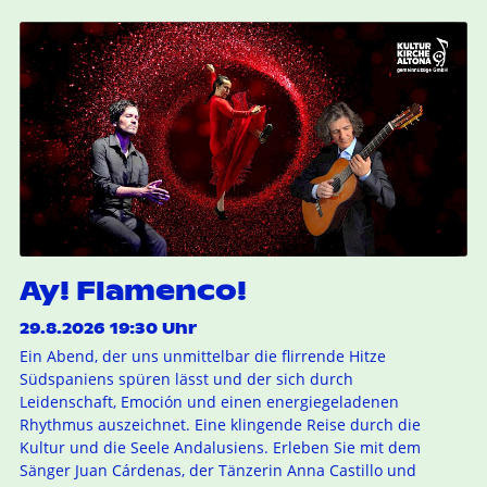
Ay! Flamenco!
29.8.2026 19:30 Uhr
Ein Abend, der uns unmittelbar die flirrende Hitze
Südspaniens spüren lässt und der sich durch
Leidenschaft, Emoción und einen energiegeladenen
Rhythmus auszeichnet. Eine klingende Reise durch die
Kultur und die Seele Andalusiens. Erleben Sie mit dem
Sänger Juan Cárdenas, der Tänzerin Anna Castillo und