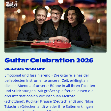
Guitar Celebration 2026
28.8.2026 19:30 Uhr
Emotional und faszinierend - Die Gitarre, eines der
beliebtesten Instrumente unserer Zeit, erklingt an
diesem Abend auf unserer Bühne in all ihren Facetten
und Stilrichtungen. Mit großer Spielfreude lassen die
drei internationalen Virtuosen Ian Melrose
(Schottland), Rüdiger Krause (Deutschland) und Nikos
Tsiachris (Griechenland) wieder ihre Saiten erklingen -