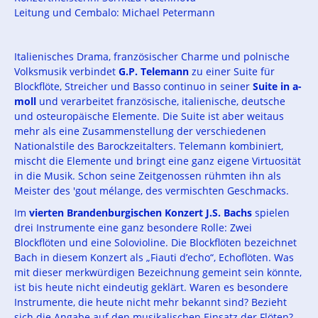
Leitung und Cembalo: Michael Petermann
Italienisches Drama, französischer Charme und polnische
Volksmusik verbindet
G.P. Telemann
zu einer Suite für
Blockflöte, Streicher und Basso continuo in seiner
Suite in a-
moll
und verarbeitet französische, italienische, deutsche
und osteuropäische Elemente. Die Suite ist aber weitaus
mehr als eine Zusammenstellung der verschiedenen
Nationalstile des Barockzeitalters. Telemann kombiniert,
mischt die Elemente und bringt eine ganz eigene Virtuosität
in die Musik. Schon seine Zeitgenossen rühmten ihn als
Meister des 'gout mélange, des vermischten Geschmacks.
Im
vierten Brandenburgischen Konzert
J.S. Bachs
spielen
drei Instrumente eine ganz besondere Rolle: Zwei
Blockflöten und eine Solovioline. Die Blockflöten bezeichnet
Bach in diesem Konzert als „Fiauti d’echo“, Echoflöten. Was
mit dieser merkwürdigen Bezeichnung gemeint sein könnte,
ist bis heute nicht eindeutig geklärt. Waren es besondere
Instrumente, die heute nicht mehr bekannt sind? Bezieht
sich die Angabe auf den musikalischen Einsatz der Flöten?