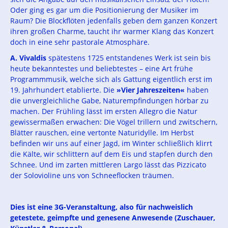
Oder ging es gar um die Positionierung der Musiker im
Raum? Die Blockflöten jedenfalls geben dem ganzen Konzert
ihren großen Charme, taucht ihr warmer Klang das Konzert
doch in eine sehr pastorale Atmosphäre.
A. Vivaldis
spätestens 1725 entstandenes Werk ist sein bis
heute bekanntestes und beliebtestes – eine Art frühe
Programmmusik, welche sich als Gattung eigentlich erst im
19. Jahrhundert etablierte. Die
»Vier Jahreszeiten«
haben
die unvergleichliche Gabe, Naturempfindungen hörbar zu
machen. Der Frühling lässt im ersten Allegro die Natur
gewissermaßen erwachen: Die Vögel trillern und zwitschern,
Blätter rauschen, eine vertonte Naturidylle. Im Herbst
befinden wir uns auf einer Jagd, im Winter schließlich klirrt
die Kälte, wir schlittern auf dem Eis und stapfen durch den
Schnee. Und im zarten mittleren Largo lässt das Pizzicato
der Solovioline uns von Schneeflocken träumen.
Dies ist eine 3G-Veranstaltung, also für nachweislich
getestete, geimpfte und genesene Anwesende (Zuschauer,