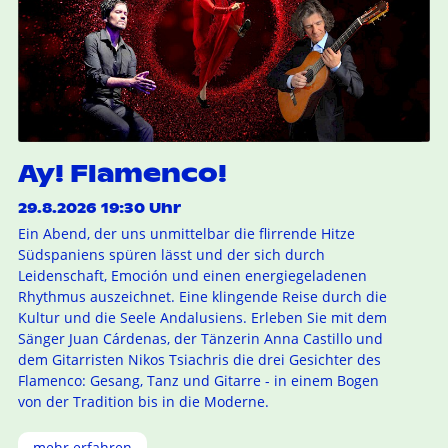
Ay! Flamenco!
29.8.2026 19:30 Uhr
Ein Abend, der uns unmittelbar die flirrende Hitze
Südspaniens spüren lässt und der sich durch
Leidenschaft, Emoción und einen energiegeladenen
Rhythmus auszeichnet. Eine klingende Reise durch die
Kultur und die Seele Andalusiens. Erleben Sie mit dem
Sänger Juan Cárdenas, der Tänzerin Anna Castillo und
dem Gitarristen Nikos Tsiachris die drei Gesichter des
Flamenco: Gesang, Tanz und Gitarre - in einem Bogen
von der Tradition bis in die Moderne.
mehr erfahren