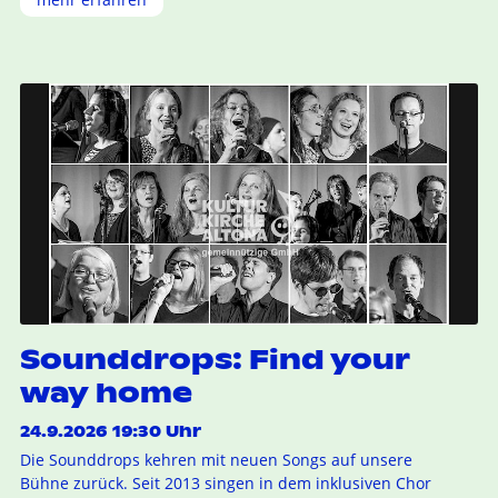
Sounddrops: Find your
way home
24.9.2026 19:30 Uhr
Die Sounddrops kehren mit neuen Songs auf unsere
Bühne zurück. Seit 2013 singen in dem inklusiven Chor