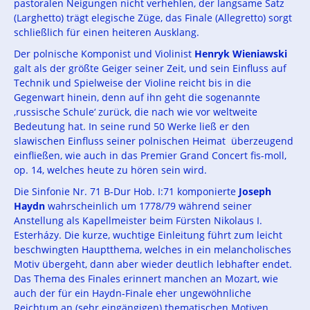
pastoralen Neigungen nicht verhehlen, der langsame Satz
(Larghetto) trägt elegische Züge, das Finale (Allegretto) sorgt
schließlich für einen heiteren Ausklang.
Der polnische Komponist und Violinist
Henryk Wieniawski
galt als der größte Geiger seiner Zeit, und sein Einfluss auf
Technik und Spielweise der Violine reicht bis in die
Gegenwart hinein, denn auf ihn geht die sogenannte
‚russische Schule‘ zurück, die nach wie vor weltweite
Bedeutung hat. In seine rund 50 Werke ließ er den
slawischen Einfluss seiner polnischen Heimat überzeugend
einfließen, wie auch in das Premier Grand Concert fis-moll,
op. 14, welches heute zu hören sein wird.
Die Sinfonie Nr. 71 B-Dur Hob. I:71 komponierte
Joseph
Haydn
wahrscheinlich um 1778/79 während seiner
Anstellung als Kapellmeister beim Fürsten Nikolaus I.
Esterházy. Die kurze, wuchtige Einleitung führt zum leicht
beschwingten Hauptthema, welches in ein melancholisches
Motiv übergeht, dann aber wieder deutlich lebhafter endet.
Das Thema des Finales erinnert manchen an Mozart, wie
auch der für ein Haydn-Finale eher ungewöhnliche
Reichtum an (sehr eingängigen) thematischen Motiven.