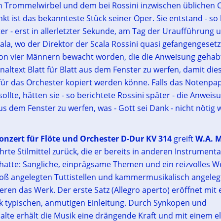
 Trommelwirbel und dem bei Rossini inzwischen üblichen 
kt ist das bekannteste Stück seiner Oper. Sie entstand - so 
ter - erst in allerletzter Sekunde, am Tag der Uraufführung
ala, wo der Direktor der Scala Rossini quasi gefangengeset
i von vier Männern bewacht worden, die die Anweisung gehab
naltext Blatt für Blatt aus dem Fenster zu werfen, damit die
r das Orchester kopiert werden könne. Falls das Notenpap
ollte, hätten sie - so berichtete Rossini später - die Anweis
us dem Fenster zu werfen, was - Gott sei Dank - nicht nötig 
nzert für Flöte und Orchester D-Dur KV 314
greift
W.A. 
hrte Stilmittel zurück, die er bereits in anderen Instrument
atte: Sangliche, einprägsame Themen und ein reizvolles W
oß angelegten Tuttistellen und kammermusikalisch angelegt
eren das Werk. Der erste Satz (Allegro aperto) eröffnet mit e
ik typischen, anmutigen Einleitung. Durch Synkopen und
lte erhält die Musik eine drängende Kraft und mit einem e