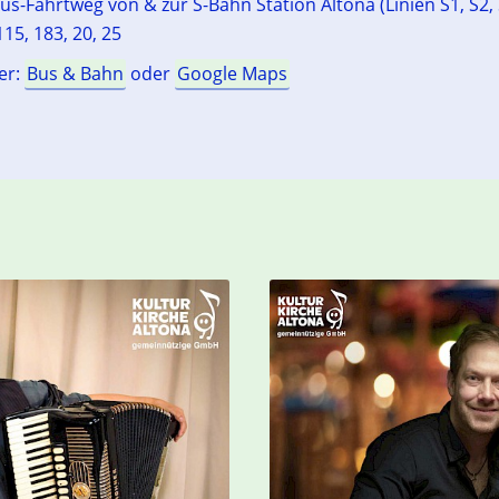
us-Fahrtweg von & zur S-Bahn Station Altona (Linien S1, S2, 
15, 183, 20, 25
er:
Bus & Bahn
oder
Google Maps