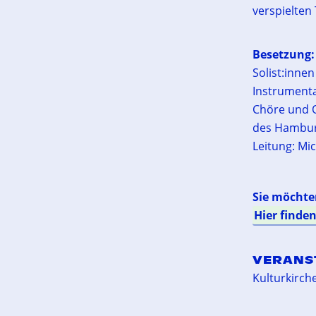
verspielten
Besetzung:
Solist:innen
Instrument
Chöre und O
des Hambur
Leitung: Mi
Sie möchten
Hier finden
VERANS
Kulturkirc