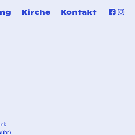
ung
Kirche
Kontakt
ink
bühr)