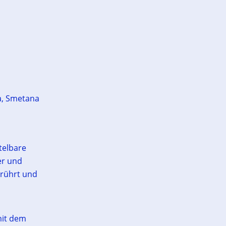
a, Smetana
telbare
er und
erührt und
it dem