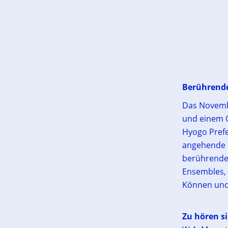
Berührende
Das Novembe
und einem 
Hyogo Prefe
angehende 
berührenden
Ensembles, 
Können und 
Zu hören si