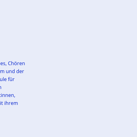
les, Chören
um und der
ule für
n
:innen,
it ihrem