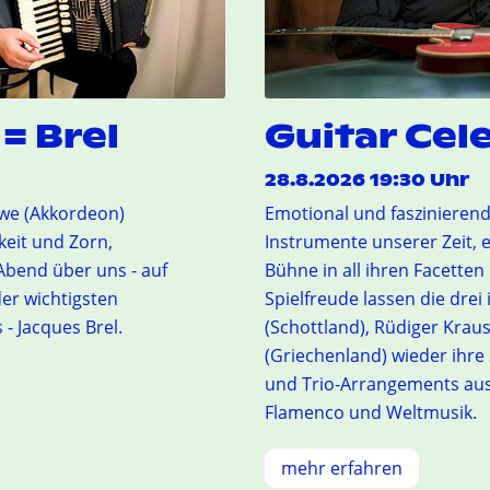
= Brel
Guitar Cel
28.8.2026 19:30 Uhr
ewe (Akkordeon)
Emotional und faszinierend 
keit und Zorn,
Instrumente unserer Zeit, 
Abend über uns - auf
Bühne in all ihren Facetten
er wichtigsten
Spielfreude lassen die drei
- Jacques Brel.
(Schottland), Rüdiger Krau
(Griechenland) wieder ihre 
und Trio-Arrangements aus K
Flamenco und Weltmusik.
mehr erfahren