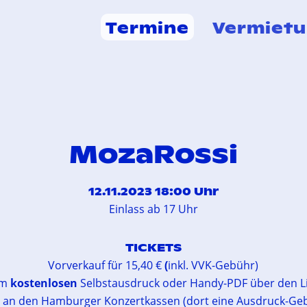
Termine
Vermiet
MozaRossi
12.11.2023 18:00 Uhr
Einlass ab 17 Uhr
TICKETS
Vorverkauf für 15,40 €
(
inkl. VVK-Gebühr)
um
kostenlosen
Selbstausdruck oder Handy-PDF über den L
 an den Hamburger Konzertkassen (dort eine Ausdruck-Ge