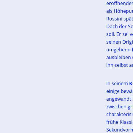
eröffnenden
als Höhepun
Rossini spä
Dach der Sc
soll. Er se
seinen Origi
umgehend fü
ausbleiben s
ihn selbst a
In seinem
Ko
einige bewä
angewandt h
zwischen gr
charakterisi
frühe Klass
Sekundvorha