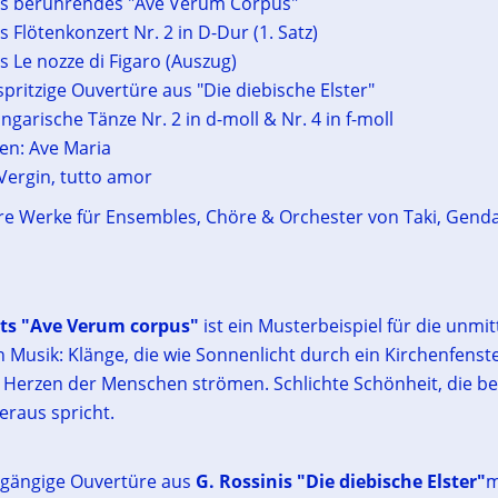
ts berührendes "Ave Verum Corpus"
 Flötenkonzert Nr. 2 in D-Dur (1. Satz)
s Le nozze di Figaro (Auszug)
spritzige Ouvertüre aus "Die diebische Elster"
ngarische Tänze Nr. 2 in d-moll & Nr. 4 in f-moll
en: Ave Maria
 Vergin, tutto amor
re Werke für Ensembles, Chöre & Orchester von Taki, Gend
ts "Ave Verum corpus"
ist ein Musterbeispiel für die unmit
 Musik: Klänge, die wie Sonnenlicht durch ein Kirchenfenst
ie Herzen der Menschen strömen. Schlichte Schönheit, die b
eraus spricht.
ngängige Ouvertüre aus
G. Rossinis "Die diebische Elster"
m