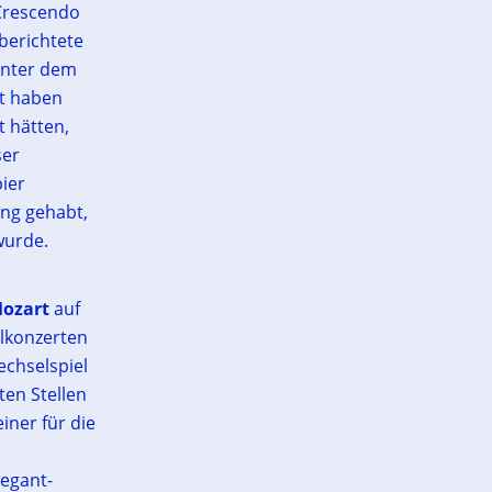
Crescendo
berichtete
 unter dem
zt haben
t hätten,
ser
ier
ung gehabt,
wurde.
Mozart
auf
alkonzerten
echselspiel
en Stellen
iner für die
legant-