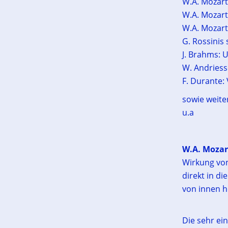
W.A. Mozar
W.A. Mozarts
W.A. Mozart
G. Rossinis 
J. Brahms: U
W. Andriess
F. Durante:
sowie weite
u.a
W.A. Mozar
Wirkung von
direkt in d
von innen h
Die sehr ei