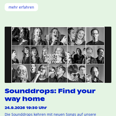
mehr erfahren
Sounddrops: Find your
way home
24.9.2026 19:30 Uhr
Die Sounddrops kehren mit neuen Songs auf unsere