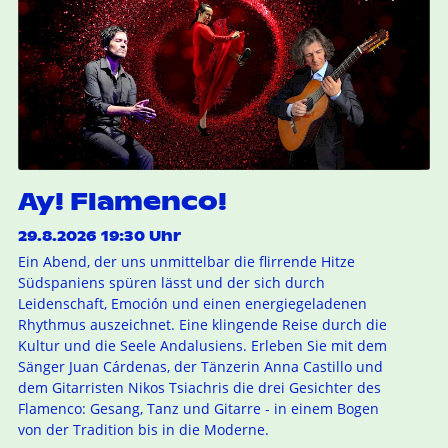
Ay! Flamenco!
29.8.2026 19:30 Uhr
Ein Abend, der uns unmittelbar die flirrende Hitze
Südspaniens spüren lässt und der sich durch
Leidenschaft, Emoción und einen energiegeladenen
Rhythmus auszeichnet. Eine klingende Reise durch die
Kultur und die Seele Andalusiens. Erleben Sie mit dem
Sänger Juan Cárdenas, der Tänzerin Anna Castillo und
dem Gitarristen Nikos Tsiachris die drei Gesichter des
Flamenco: Gesang, Tanz und Gitarre - in einem Bogen
von der Tradition bis in die Moderne.