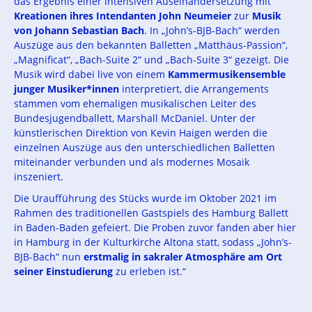
das Ergebnis einer intensiven Auseinandersetzung mit
Kreationen ihres Intendanten John Neumeier
zur
Musik
von Johann Sebastian Bach
. In „John’s-BJB-Bach“ werden
Auszüge aus den bekannten Balletten „Matthäus-Passion“,
„Magnificat“, „Bach-Suite 2“ und „Bach-Suite 3“ gezeigt. Die
Musik wird dabei live von einem
Kammermusikensemble
junger Musiker*innen
interpretiert, die Arrangements
stammen vom ehemaligen musikalischen Leiter des
Bundesjugendballett, Marshall McDaniel. Unter der
künstlerischen Direktion von Kevin Haigen werden die
einzelnen Auszüge aus den unterschiedlichen Balletten
miteinander verbunden und als modernes Mosaik
inszeniert.
Die Uraufführung des Stücks wurde im Oktober 2021 im
Rahmen des traditionellen Gastspiels des Hamburg Ballett
in Baden-Baden gefeiert. Die Proben zuvor fanden aber hier
in Hamburg in der Kulturkirche Altona statt, sodass „John’s-
BJB-Bach“ nun
erstmalig in sakraler Atmosphäre am Ort
seiner Einstudierung
zu erleben ist.“