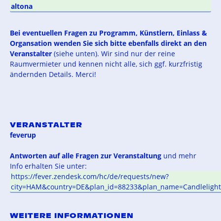
altona
Bei eventuellen Fragen zu Programm, Künstlern, Einlass &
Organsation wenden Sie sich bitte ebenfalls direkt an den
Veranstalter
(siehe unten). Wir sind nur der reine
Raumvermieter und kennen nicht alle, sich ggf. kurzfristig
ändernden Details. Merci!
VERANSTALTER
feverup
Antworten auf alle Fragen zur Veranstaltung
und mehr
Info erhalten Sie unter:
https://fever.zendesk.com/hc/de/requests/new?
city=HAM&country=DE&plan_id=88233&plan_name=Candleligh
WEITERE INFORMATIONEN