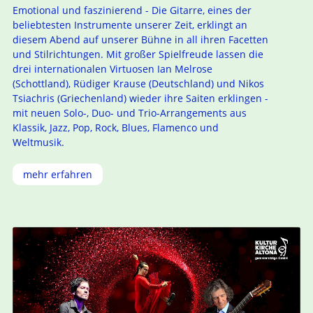
Emotional und faszinierend - Die Gitarre, eines der
beliebtesten Instrumente unserer Zeit, erklingt an
diesem Abend auf unserer Bühne in all ihren Facetten
und Stilrichtungen. Mit großer Spielfreude lassen die
drei internationalen Virtuosen Ian Melrose
(Schottland), Rüdiger Krause (Deutschland) und Nikos
Tsiachris (Griechenland) wieder ihre Saiten erklingen -
mit neuen Solo-, Duo- und Trio-Arrangements aus
Klassik, Jazz, Pop, Rock, Blues, Flamenco und
Weltmusik.
mehr erfahren