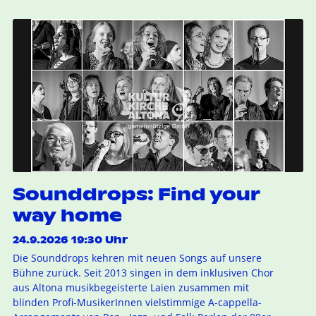
Sounddrops: Find your
way home
24.9.2026 19:30 Uhr
Die Sounddrops kehren mit neuen Songs auf unsere
Bühne zurück. Seit 2013 singen in dem inklusiven Chor
aus Altona musikbegeisterte Laien zusammen mit
blinden Profi-MusikerInnen vielstimmige A-cappella-